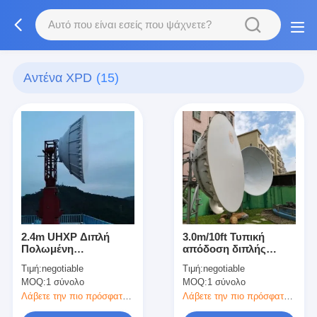
Αντένα XPD
(15)
2.4m UHXP Διπλή
3.0m/10ft Τυπική
Πολωμένη
απόδοση διπλής
Μικροκύματα
πόλωση
Τιμή:
negotiable
Τιμή:
negotiable
Παραβολική Αντένα
μικροκυμάτων
MOQ:
1 σύνολο
MOQ:
1 σύνολο
3.6 GHz
Παραβολική κεραία
Λάβετε την πιο πρόσφατη τιμή
Λάβετε την πιο πρόσφατη τιμή