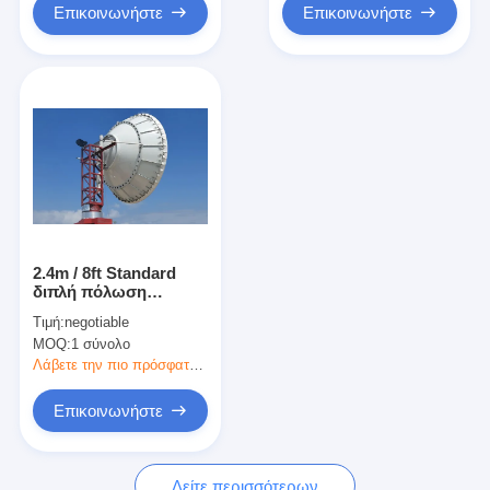
Επικοινωνήστε
Επικοινωνήστε
2.4m / 8ft Standard
διπλή πόλωση
μικροκυμάτων
Τιμή:
negotiable
παραβολική κεραία
MOQ:
1 σύνολο
Λάβετε την πιο πρόσφατη τιμή
Επικοινωνήστε
Δείτε περισσότερων