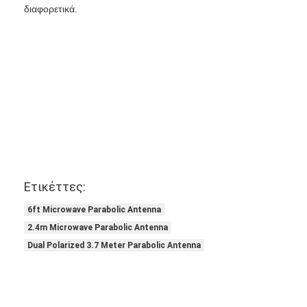
διαφορετικά.
Γύρος εργοστασίων
Ποιοτικός έλεγχος
επαφή
Ζητήστε ένα απόσπασμα
Αντένα XPD
Ετικέττες:
Αντενή μικροκυμάτων
6ft Microwave Parabolic Antenna
Μικροκυμάτων Παραβολική κεραία
2.4m Microwave Parabolic Antenna
Dual Polarized 3.7 Meter Parabolic Antenna
Αντήνα κέρατος μικροκυμάτων
Μικροκυμάτων Wifi κεραία