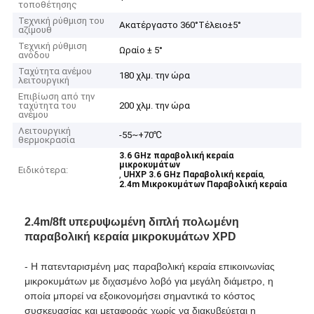
τοποθέτησης
Τεχνική ρύθμιση του
Ακατέργαστο 360°Τέλειο±5°
αζίμουθ
Τεχνική ρύθμιση
Ωραίο ± 5°
ανόδου
Ταχύτητα ανέμου
180 χλμ. την ώρα
λειτουργική
Επιβίωση από την
ταχύτητα του
200 χλμ. την ώρα
ανέμου
Λειτουργική
-55~+70℃
θερμοκρασία
3.6 GHz παραβολική κεραία
μικροκυμάτων
Ειδικότερα:
,
,
UHXP 3.6 GHz Παραβολική κεραία
2.4m Μικροκυμάτων Παραβολική κεραία
2.4m/8ft υπερυψωμένη διπλή πολωμένη
παραβολική κεραία μικροκυμάτων XPD
- Η πατενταρισμένη μας παραβολική κεραία επικοινωνίας
μικροκυμάτων με διχασμένο λοβό για μεγάλη διάμετρο, η
οποία μπορεί να εξοικονομήσει σημαντικά το κόστος
συσκευασίας και μεταφοράς χωρίς να διακυβεύεται η