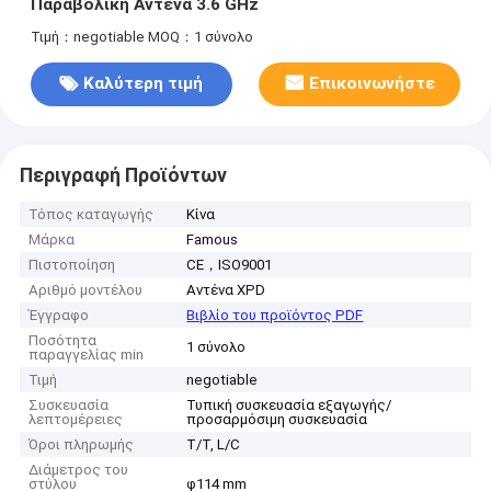
Παραβολική Αντένα 3.6 GHz
Τιμή：negotiable
MOQ：1 σύνολο
Καλύτερη τιμή
Επικοινωνήστε
Περιγραφή Προϊόντων
Τόπος καταγωγής
Κίνα
Μάρκα
Famous
Πιστοποίηση
CE，ISO9001
Αριθμό μοντέλου
Αντένα XPD
Έγγραφο
Βιβλίο του προϊόντος PDF
Ποσότητα
1 σύνολο
παραγγελίας min
Τιμή
negotiable
Συσκευασία
Τυπική συσκευασία εξαγωγής/
λεπτομέρειες
προσαρμόσιμη συσκευασία
Όροι πληρωμής
Τ/Τ, L/C
Διάμετρος του
στύλου
φ114 mm