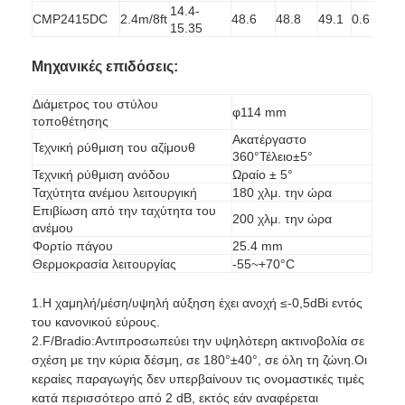
14.4-
CMP2415DC
2.4m/8ft
48.6
48.8
49.1
0.6
40
15.35
Μηχανικές επιδόσεις:
Διάμετρος του στύλου
φ114 mm
τοποθέτησης
Ακατέργαστο
Τεχνική ρύθμιση του αζίμουθ
360°Τέλειο±5°
Τεχνική ρύθμιση ανόδου
Ωραίο ± 5°
Ταχύτητα ανέμου λειτουργική
180 χλμ. την ώρα
Επιβίωση από την ταχύτητα του
200 χλμ. την ώρα
ανέμου
Φορτίο πάγου
25.4 mm
Θερμοκρασία λειτουργίας
-55~+70°C
Αρχική Σελίδα
1.Η χαμηλή/μέση/υψηλή αύξηση έχει ανοχή ≤-0,5dBi εντός
του κανονικού εύρους.
2.F/Bradio:Αντιπροσωπεύει την υψηλότερη ακτινοβολία σε
Προϊόντα
σχέση με την κύρια δέσμη, σε 180°±40°, σε όλη τη ζώνη.Οι
κεραίες παραγωγής δεν υπερβαίνουν τις ονομαστικές τιμές
Σχετικά με εμάς
κατά περισσότερο από 2 dB, εκτός εάν αναφέρεται