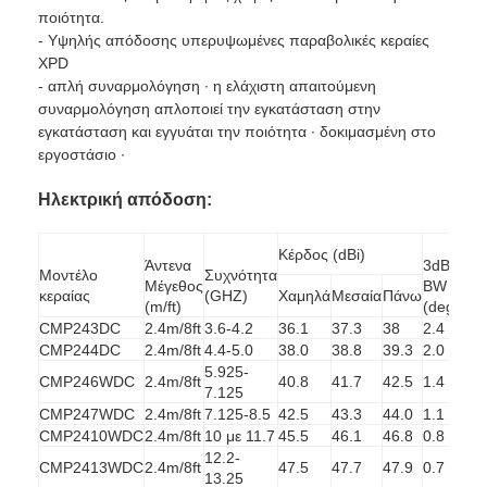
ποιότητα.
- Υψηλής απόδοσης υπερυψωμένες παραβολικές κεραίες
XPD
- απλή συναρμολόγηση ∙ η ελάχιστη απαιτούμενη
συναρμολόγηση απλοποιεί την εγκατάσταση στην
εγκατάσταση και εγγυάται την ποιότητα ∙ δοκιμασμένη στο
εργοστάσιο ∙
Ηλεκτρική απόδοση:
Κέρδος (dBi)
Άντενα
3dB
Μοντέλο
Συχνότητα
X
Μέγεθος
BW
κεραίας
(GHZ)
Χαμηλά
Μεσαία
Πάνω
(d
(m/ft)
(degs)
CMP243DC
2.4m/8ft
3.6-4.2
36.1
37.3
38
2.4
40
CMP244DC
2.4m/8ft
4.4-5.0
38.0
38.8
39.3
2.0
40
5.925-
CMP246WDC
2.4m/8ft
40.8
41.7
42.5
1.4
40
7.125
CMP247WDC
2.4m/8ft
7.125-8.5
42.5
43.3
44.0
1.1
40
CMP2410WDC
2.4m/8ft
10 με 11.7
45.5
46.1
46.8
0.8
40
12.2-
CMP2413WDC
2.4m/8ft
47.5
47.7
47.9
0.7
40
13.25