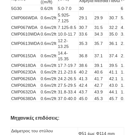
Χαμηλά
Μεσαία
Πάνω
((m/ft)
5G30
0.6/2ft
5.0-7.0
30
6
5.925-
CMP066WDA
0.6m/2ft
29.1
29.9
30.7
5.2
7.125
CMP067WDA
0.6m/2ft
7.125-8.5
30.7
31.5
32.2
4.3
CMP0610WDA
0.6m/2ft
10.0-11.7
33.6
34.3
35.0
3.0
12.2-
CMP0613WDA
0.6m/2ft
35.3
35.7
36.1
2.6
13.25
14.4-
CMP0615DA
0.6m/2ft
36.8
37.1
37.4
2.3
15.35
CMP0618DA
0.6m/2ft
17.7-19.7
38.6
39.1
39.5
1.8
CMP0623DA
0.6m/2ft
21.2-23.6
40.2
40.6
41.1
1.5
CMP0626DA
0.6m/2ft
24.2-26.5
41.3
41.7
42.1
1.3
CMP0628DA
0.6m/2ft
27.5-29.5
42.4
42.7
43.0
1.2
CMP0632DA
0.6m/2ft
31.8-33.4
43.7
43.9
44.1
1.0
CMP0638DA
0.6m/2ft
37.0-40.0
45.0
45.3
45.7
0.9
Μηχανικές επιδόσεις:
Διάμετρος του στύλου
Φ51 έως Φ114 mm