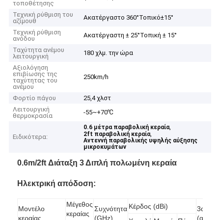
τοποθέτησης
Τεχνική ρύθμιση του
Ακατέργαστο 360°Τοπικό±15°
αζίμουθ
Τεχνική ρύθμιση
Ακατέργαστη ± 25°Τοπική ± 15°
ανόδου
Ταχύτητα ανέμου
180 χλμ. την ώρα
λειτουργική
Αξιολόγηση
επιβίωσης της
250km/h
ταχύτητας του
ανέμου
Φορτίο πάγου
25,4 χλστ
Λειτουργική
-55~+70℃
θερμοκρασία
,
0.6 μέτρα παραβολική κεραία
,
2ft παραβολική κεραία
Ειδικότερα:
Αντεννή παραβολικής υψηλής αύξησης
μικροκυμάτων
0.6m/2ft Διάταξη 3 Διπλή πολωμένη κεραία
Ηλεκτρική απόδοση:
Μέγεθος
Κέρδος (dBi)
Μοντέλο
Συχνότητα
3dB B
κεραίας
κεραίας
(GHz)
(απόσ