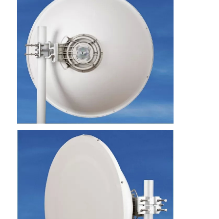
Γύρος εργοστασίων
Ποιοτικός έλεγχος
επαφή
Ζητήστε ένα απόσπασμα
Αντένα XPD
Αντενή μικροκυμάτων
Μικροκυμάτων Παραβολική κεραία
Αντήνα κέρατος μικροκυμάτων
Μικροκυμάτων Wifi κεραία