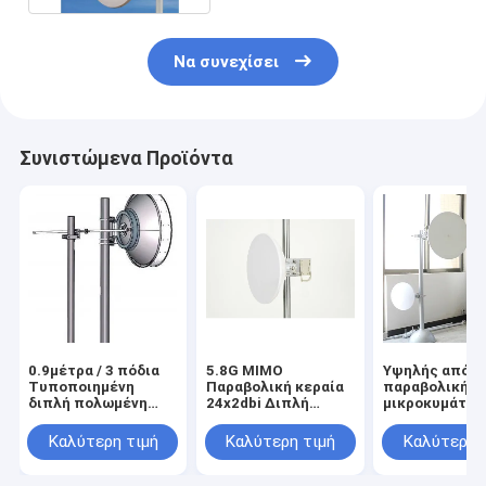
Να συνεχίσει
Συνιστώμενα Προϊόντα
0.9μέτρα / 3 πόδια
5.8G MIMO
Υψηλής απόδ
Τυποποιημένη
Παραβολική κεραία
παραβολική κ
διπλή πολωμένη
24x2dbi Διπλή
μικροκυμάτων
κεραία
πόλωση
περιοχή
Προσυναρμολογημένη
συχνοτήτων 2
Καλύτερη τιμή
Καλύτερη τιμή
Καλύτερη 
29.5 GHz