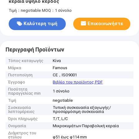
κεραία υψηλό κέρδος
Τιμή：negotiable
MOQ：1 σύνολο
Καλύτερη τιμή
Επικοινωνήστε
Περιγραφή Προϊόντων
Τόπος καταγωγής
Κίνα
Μάρκα
Famous
Πιστοποίηση
CE，ISO9001
Έγγραφο
Βιβλίο του προϊόντος PDF
Ποσότητα
1 σύνολο
παραγγελίας min
Τιμή
negotiable
Συσκευασία
Τυπική συσκευασία εξαγωγής/
λεπτομέρειες
προσαρμόσιμη συσκευασία
Όροι πληρωμής
Τ/Τ, L/C
Ονομασία
Μικροκυμάτων Παραβολική κεραία
Διάμετρος του
στύλου
φ51 έως φ114 mm