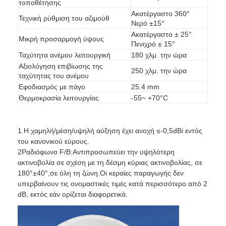
τοποθέτησης
Ακατέργαστο 360°
Τεχνική ρύθμιση του αζιμούθ
Νερό ±15°
Ακατέργαστο ± 25°
Μικρή προσαρμογή ύψους
Πενιχρό ± 15°
Ταχύτητα ανέμου λειτουργική
180 χλμ. την ώρα
Αξιολόγηση επιβίωσης της
250 χλμ. την ώρα
ταχύτητας του ανέμου
Εφοδιασμός με πάγο
25.4 mm
Θερμοκρασία λειτουργίας
-55~ +70°C
1.Η χαμηλή/μέση/υψηλή αύξηση έχει ανοχή ≤-0,5dBi εντός
του κανονικού εύρους.
2Ραδιόφωνο F/B:Αντιπροσωπεύει την υψηλότερη
ακτινοβολία σε σχέση με τη δέσμη κύριας ακτινοβολίας, σε
Αρχική Σελίδα
180°±40°,σε όλη τη ζώνη.Οι κεραίες παραγωγής δεν
υπερβαίνουν τις ονομαστικές τιμές κατά περισσότερο από 2
Προϊόντα
dB, εκτός εάν ορίζεται διαφορετικά.
Σχετικά με εμάς