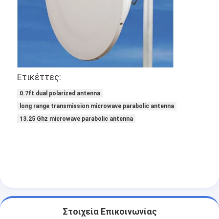
Ελλειπτικός οδηγός κυμάτων
Συσκευές για κεραίες μικροκυμάτων
Ετικέττες:
0.7ft dual polarized antenna
long range transmission microwave parabolic antenna
13.25 Ghz microwave parabolic antenna
Στοιχεία Επικοινωνίας