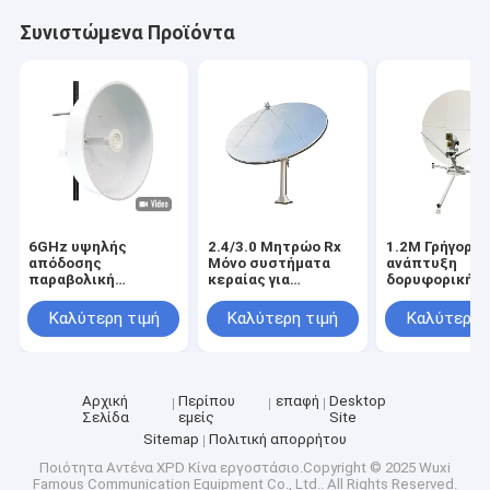
Γύρος εργοστασίων
Συνιστώμενα Προϊόντα
Ποιοτικός έλεγχος
επαφή
Ζητήστε ένα απόσπασμα
6GHz υψηλής
2.4/3.0 Μητρώο Rx
1.2Μ Γρήγορη
Αντένα XPD
απόδοσης
Μόνο συστήματα
ανάπτυξη
παραβολική
κεραίας για
δορυφορικής
κεραυνοειδή
δορυφορική λήψη
πτήσης Αντέν
Αντενή μικροκυμάτων
κεραυνοειδή
ανθεκτική
Καλύτερη τιμή
Καλύτερη τιμή
Καλύτερη 
κεραυνοειδή
κεραυνοειδή
Μικροκυμάτων Παραβολική κεραία
Αρχική
Περίπου
επαφή
Desktop
Αντήνα κέρατος μικροκυμάτων
Σελίδα
εμείς
Site
Sitemap
Πολιτική απορρήτου
Μικροκυμάτων Wifi κεραία
Ποιότητα
Αντένα XPD
Κίνα εργοστάσιο.Copyright © 2025 Wuxi
Famous Communication Equipment Co., Ltd.. All Rights Reserved.