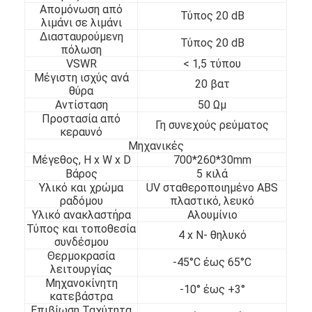
Απομόνωση από
Τύπος 20 dB
λιμάνι σε λιμάνι
Διασταυρούμενη
Τύπος 20 dB
πόλωση
VSWR
< 1,5 τύπου
Μέγιστη ισχύς ανά
20 βατ
θύρα
Αντίσταση
50 Ωμ
Προστασία από
Γη συνεχούς ρεύματος
κεραυνό
Μηχανικές
Μέγεθος, H x W x D
700*260*30mm
Βάρος
5 κιλά
Υλικό και χρώμα
UV σταθεροποιημένο ABS
ραδόμου
πλαστικό, λευκό
Υλικό ανακλαστήρα
Αλουμίνιο
Τύπος και τοποθεσία
4 x N- θηλυκό
συνδέσμου
Θερμοκρασία
-45°C έως 65°C
λειτουργίας
Μηχανοκίνητη
-10° έως +3°
κατεβάστρα
Επιβίωση Ταχύτητα