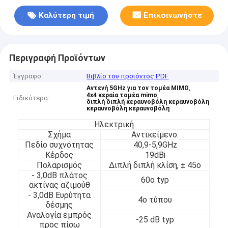
Καλύτερη τιμή
Επικοινωνήστε
Περιγραφή Προϊόντων
Έγγραφο
Βιβλίο του προϊόντος PDF
,
Αντενή 5GHz για τον τομέα MIMO
,
4x4 κεραία τομέα mimo
Ειδικότερα:
διπλή διπλή κεραυνοβόλη κεραυνοβόλη
κεραυνοβόλη κεραυνοβόλη
Ηλεκτρική
Σχήμα
Αντικείμενο:
Πεδίο συχνότητας
40,9-5,9GHz
Κέρδος
19dBi
Πολαρισμός
Διπλή διπλή κλίση, ± 45o
- 3,0dB πλάτος
60o typ
ακτίνας αζιμούθ
- 3,0dB Ευρύτητα
4o τύπου
δέσμης
Αναλογία εμπρός
-25 dB typ
προς πίσω