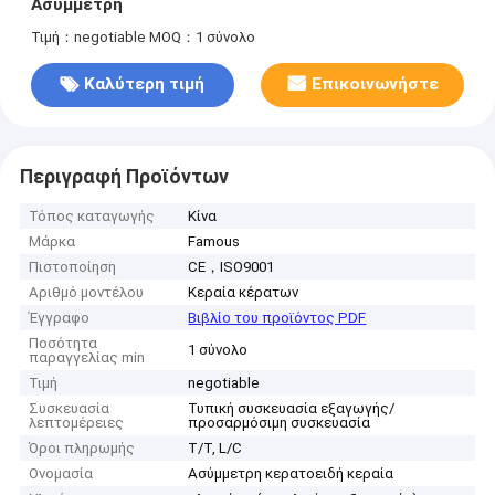
Ασύμμετρη
Τιμή：negotiable
MOQ：1 σύνολο
Καλύτερη τιμή
Επικοινωνήστε
Περιγραφή Προϊόντων
Τόπος καταγωγής
Κίνα
Μάρκα
Famous
Πιστοποίηση
CE，ISO9001
Αριθμό μοντέλου
Κεραία κέρατων
Έγγραφο
Βιβλίο του προϊόντος PDF
Ποσότητα
1 σύνολο
παραγγελίας min
Τιμή
negotiable
Συσκευασία
Τυπική συσκευασία εξαγωγής/
λεπτομέρειες
προσαρμόσιμη συσκευασία
Όροι πληρωμής
Τ/Τ, L/C
Ονομασία
Ασύμμετρη κερατοειδή κεραία