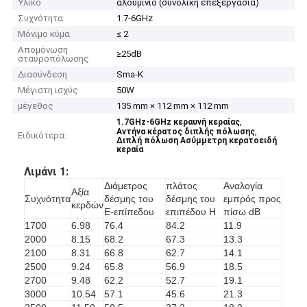
Υλικό
αλουμίνιο (συνολική επεξεργασία)
Συχνότητα
1.7-6GHz
Μόνιμο κύμα
≤ 2
Απομόνωση
≥25dB
σταυροπόλωσης
Διασύνδεση
Sma-Κ
Μέγιστη ισχύς
50W
μέγεθος
135 mm × 112 mm × 112 mm
,
1.7GHz-6GHz κεραυνή κεραίας
,
Αντήνα κέρατος διπλής πόλωσης
Ειδικότερα:
Διπλή πόλωση Ασύμμετρη κερατοειδή
κεραία
Λιμάνι 1:
Διάμετρος
πλάτος
Αναλογία
Αξία
Συχνότητα
δέσμης του
δέσμης του
εμπρός προς
κερδών
E-επίπεδου
επιπέδου H
πίσω dB
1700
6.98
76.4
84.2
11.9
2000
8.15
68.2
67.3
13.3
2100
8.31
66.8
62.7
14.1
2500
9.24
65.8
56.9
18.5
2700
9.48
62.2
52.7
19.1
3000
10.54
57.1
45.6
21.3