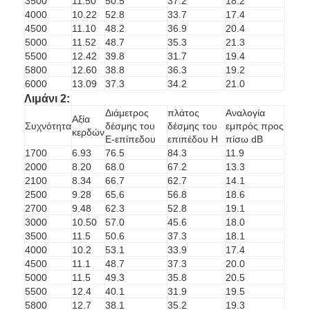
3500
11.50
50.5
37.2
18.2
4000
10.22
52.8
33.7
17.4
4500
11.10
48.2
36.9
20.4
5000
11.52
48.7
35.3
21.3
5500
12.42
39.8
31.7
19.4
5800
12.60
38.8
36.3
19.2
6000
13.09
37.3
34.2
21.0
Λιμάνι 2:
Διάμετρος
πλάτος
Αναλογία
Αξία
Συχνότητα
δέσμης του
δέσμης του
εμπρός προς
κερδών
E-επίπεδου
επιπέδου H
πίσω dB
1700
6.93
76.5
84.3
11.9
2000
8.20
68.0
67.2
13.3
2100
8.34
66.7
62.7
14.1
2500
9.28
65.6
56.8
18.6
2700
9.48
62.3
52.8
19.1
3000
10.50
57.0
45.6
18.0
3500
11.5
50.6
37.3
18.1
4000
10.2
53.1
33.9
17.4
4500
11.1
48.7
37.3
20.0
5000
11.5
49.3
35.8
20.5
5500
12.4
40.1
31.9
19.5
5800
12.7
38.1
35.2
19.3