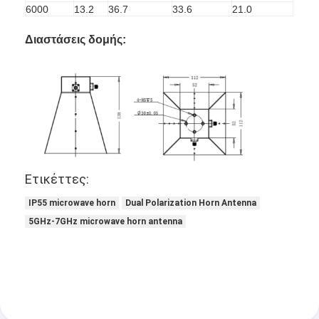
6000
13.2
36.7
33.6
21.0
Διαστάσεις δομής:
Ετικέττες:
IP55 microwave horn
Dual Polarization Horn Antenna
5GHz-7GHz microwave horn antenna
Αρχική Σελίδα
Προϊόντα
Σχετικά με εμάς