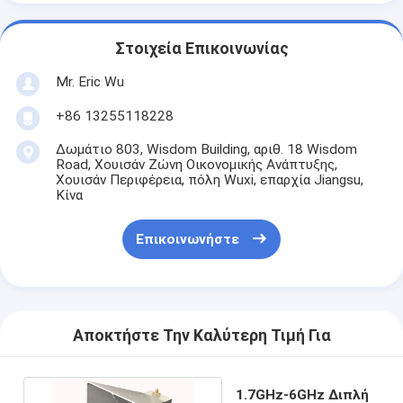
Γύρος εργοστασίων
Στοιχεία Επικοινωνίας
Ποιοτικός έλεγχος
Mr. Eric Wu
επαφή
+86 13255118228
Ζητήστε ένα απόσπασμα
Δωμάτιο 803, Wisdom Building, αριθ. 18 Wisdom
Road, Χουισάν Ζώνη Οικονομικής Ανάπτυξης,
Χουισάν Περιφέρεια, πόλη Wuxi, επαρχία Jiangsu,
Κίνα
Αντένα XPD
Επικοινωνήστε
Αντενή μικροκυμάτων
Μικροκυμάτων Παραβολική κεραία
Αποκτήστε Την Καλύτερη Τιμή Για
Αντήνα κέρατος μικροκυμάτων
Μικροκυμάτων Wifi κεραία
1.7GHz-6GHz Διπλή