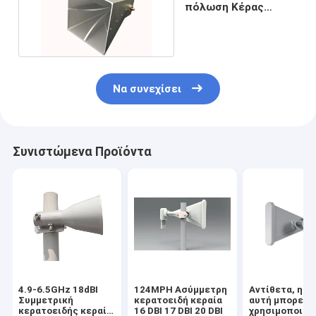
πόλωση Κέρας
Ελλειπτικός οδηγός κυμάτων
Αντένα Ασύμμετρη
Συσκευές για κεραίες μικροκυμάτων
Να συνεχίσει
Συνιστώμενα Προϊόντα
4.9-6.5GHz 18dBI
124MPH Ασύμμετρη
Αντίθετα, η μ
Συμμετρική
κερατοειδή κεραία
αυτή μπορεί ν
κερατοειδής κεραία
16 DBI 17 DBI 20 DBI
χρησιμοποιηθε